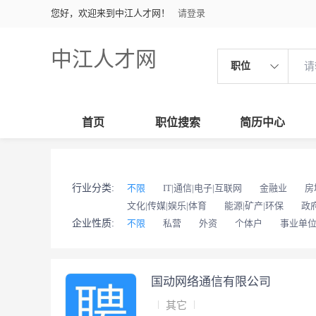
您好，欢迎来到中江人才网！
请登录
中江人才网
职位
首页
职位搜索
简历中心
行业分类:
不限
IT|通信|电子|互联网
金融业
房
文化|传媒|娱乐|体育
能源|矿产|环保
政
企业性质:
不限
私营
外资
个体户
事业单
国动网络通信有限公司
其它