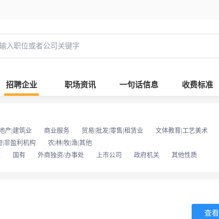
招聘企业
职场资讯
一句话信息
收费标准
地产|建筑业
商业服务
贸易|批发|零售|租赁业
文体教育|工艺美术
府|非盈利机构
农|林|牧|渔|其他
位
国有
外商独资/办事处
上市公司
政府机关
其他性质
查看