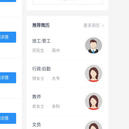
推荐简历
更多简历
详情
技工/普工
邓先生
·
高中
行政/后勤
详情
钟女士
·
大专
教师
俞女士
·
本科
详情
文员